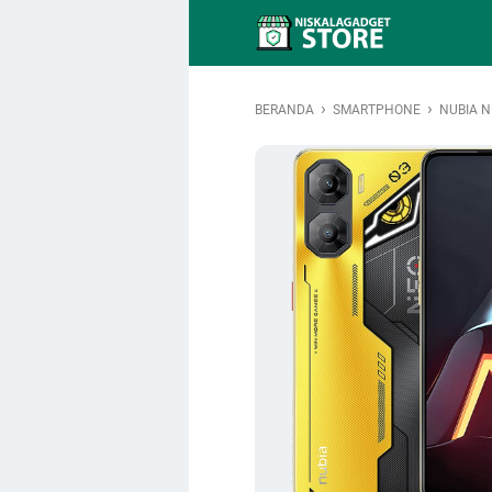
›
›
BERANDA
SMARTPHONE
NUBIA N