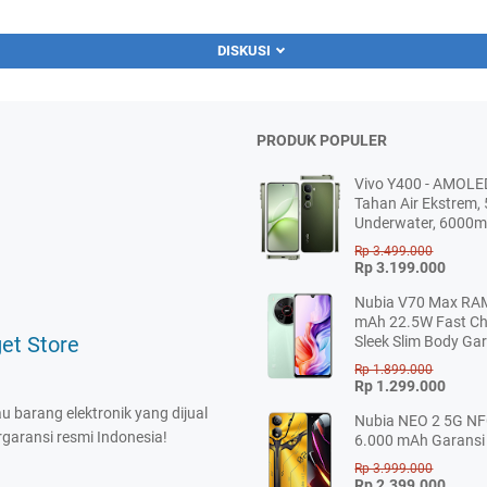
DISKUSI
PRODUK POPULER
Vivo Y400 - AMOLED
Tahan Air Ekstrem
Underwater, 6000
Rp 3.499.000
Rp 3.199.000
Nubia V70 Max R
mAh 22.5W Fast Ch
et Store
Sleek Slim Body Ga
Rp 1.899.000
Rp 1.299.000
barang elektronik yang dijual
Nubia NEO 2 5G 
garansi resmi Indonesia!
6.000 mAh Garansi
Rp 3.999.000
Rp 2.399.000