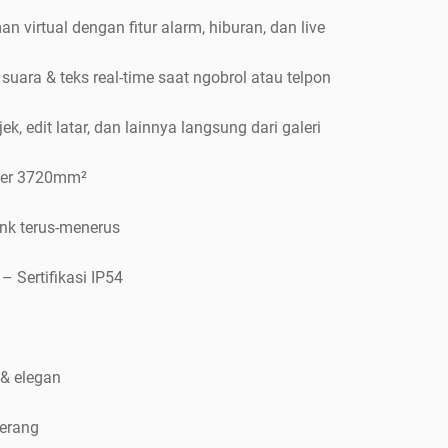
 virtual dengan fitur alarm, hiburan, dan live
 suara & teks real-time saat ngobrol atau telpon
k, edit latar, dan lainnya langsung dari galeri
ayer 3720mm²
nk terus-menerus
– Sertifikasi IP54
 & elegan
terang