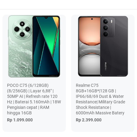
POCO C75 (6/128GB)
Realme C75
(8/256GB) | Layar 6,88" |
8GB+16GB*|128 GB |
50MP AI | Refresh rate 120
IP66/68/69 Dust & Water
Hz | Baterai 5.160mAh | 18W
Resistance| Military Grade
Pengisian cepat | RAM
Shock Resistance |
hingga 16GB
6000mAh Massive Batery
Rp 1.099.000
Rp 2.399.000