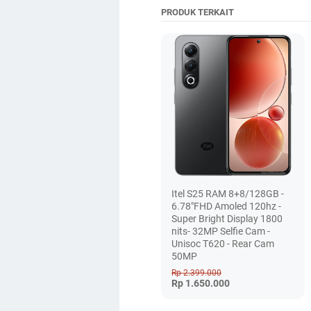
PRODUK TERKAIT
Itel S25 RAM 8+8/128GB -
6.78"FHD Amoled 120hz -
Super Bright Display 1800
nits- 32MP Selfie Cam -
Unisoc T620 - Rear Cam
50MP
Rp 2.399.000
Rp 1.650.000