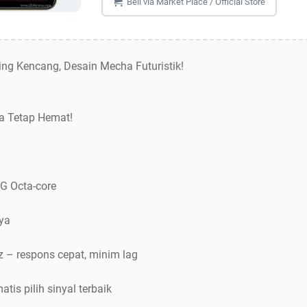
Beli via Market Place / Official Store
ng Kencang, Desain Mecha Futuristik!
a Tetap Hemat!
G Octa-core
ya
 – respons cepat, minim lag
tis pilih sinyal terbaik