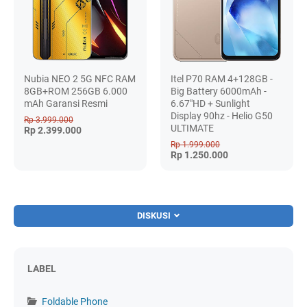
Nubia NEO 2 5G NFC RAM
Itel P70 RAM 4+128GB -
8GB+ROM 256GB 6.000
Big Battery 6000mAh -
mAh Garansi Resmi
6.67"HD + Sunlight
Display 90hz - Helio G50
Rp 3.999.000
ULTIMATE
Rp 2.399.000
Rp 1.999.000
Rp 1.250.000
DISKUSI
LABEL
Foldable Phone