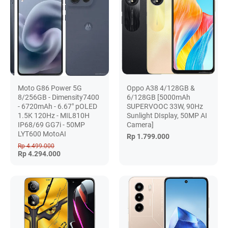
Moto G86 Power 5G
Oppo A38 4/128GB &
8/256GB - Dimensity7400
6/128GB [5000mAh
- 6720mAh - 6.67" pOLED
SUPERVOOC 33W, 90Hz
1.5K 120Hz - MIL810H
Sunlight DIsplay, 50MP AI
IP68/69 GG7i - 50MP
Camera]
LYT600 MotoAI
Rp 1.799.000
Rp 4.499.000
Rp 4.294.000